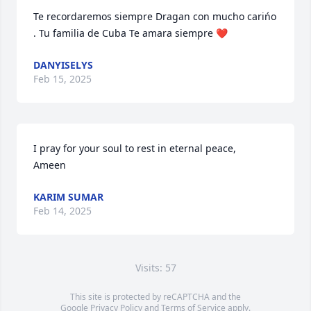
Te recordaremos siempre Dragan con mucho carińo 
. Tu familia de Cuba Te amara siempre ❤️
DANYISELYS
Feb 15, 2025
I pray for your soul to rest in eternal peace, 

Ameen
KARIM SUMAR
Feb 14, 2025
Visits: 57
This site is protected by reCAPTCHA and the
Google
Privacy Policy
and
Terms of Service
apply.