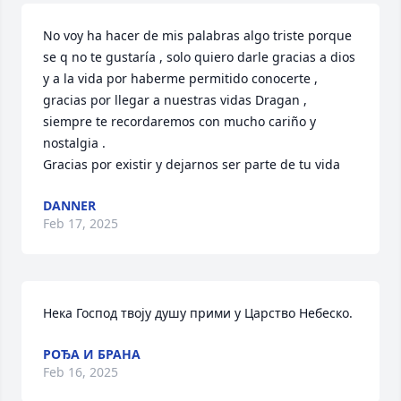
No voy ha hacer de mis palabras algo triste porque 
se q no te gustaría , solo quiero darle gracias a dios 
y a la vida por haberme permitido conocerte , 
gracias por llegar a nuestras vidas Dragan , 
siempre te recordaremos con mucho cariño y 
nostalgia .

Gracias por existir y dejarnos ser parte de tu vida
DANNER
Feb 17, 2025
Нека Господ твоју душу прими у Царство Небеско.
РОЂА И БРАНА
Feb 16, 2025